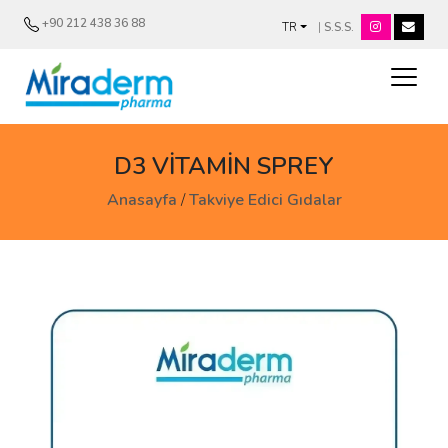
+90 212 438 36 88
|
S.S.S.
TR
D3 VİTAMİN SPREY
Anasayfa
/
Takviye Edici Gıdalar