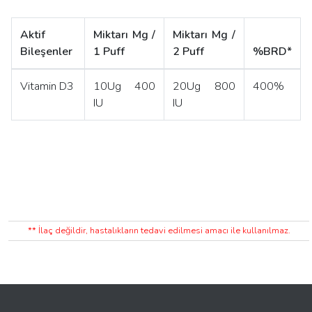
Aktif
Miktarı Mg /
Miktarı Mg /
Bileşenler
1 Puff
2 Puff
%BRD*
Vitamin D3
10Ug 400
20Ug 800
400%
IU
IU
** İlaç değildir, hastalıkların tedavi edilmesi amacı ile kullanılmaz.