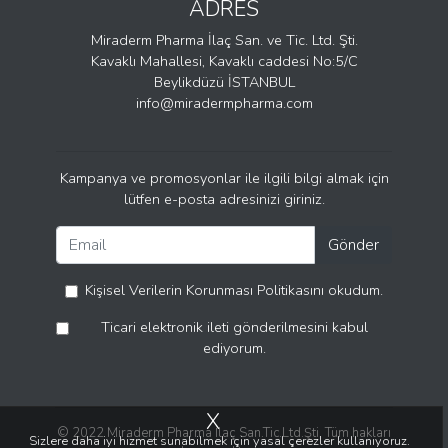
ADRES
Miraderm Pharma İlaç San. ve Tic. Ltd. Şti.
Kavaklı Mahallesi, Kavaklı caddesi No:5/C
Beylikdüzü İSTANBUL
info@miradermpharma.com
Kampanya ve promosyonlar ile ilgili bilgi almak için
lütfen e-posta adresinizi giriniz.
Gönder
Kişisel Verilerin Korunması Politikasını
okudum.
Ticari elektronik ileti gönderilmesini kabul
ediyorum.
X
© 2022 Miraderm Pharma İlaç San.Tic.Ltd.Şti. Tüm hakları
Sizlere daha iyi hizmet sunabilmek için yasal çerezler kullanıyoruz.