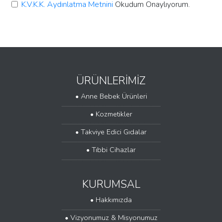
K.V.K.K. Aydınlatma Metnini
Okudum Onaylıyorum.
ÜRÜNLERİMİZ
• Anne Bebek Ürünleri
....................................................................................................
• Kozmetikler
....................................................................................................
• Takviye Edici Gıdalar
....................................................................................................
• Tıbbi Cihazlar
....................................................................................................
KURUMSAL
• Hakkımızda
....................................................................................................
• Vizyonumuz & Misyonumuz